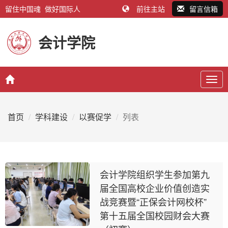
留住中国魂 做好国际人
前往主站
留言信箱
会计学院
Togg
navig
首页
学科建设
以赛促学
列表
会计学院组织学生参加第九
届全国高校企业价值创造实
战竞赛暨“正保会计网校杯”
第十五届全国校园财会大赛