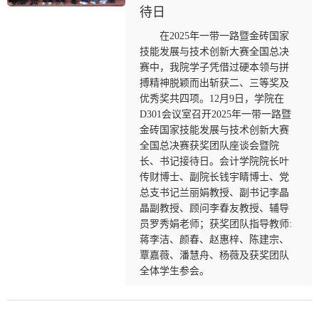
待日
在2025年一带一路暨金砖国家
技能发展与技术创新大赛全国总决
赛中，我院学子凭借过硬本领与拼
搏精神脱颖而出斩获二、三等奖及
优秀奖共四项。12月9日，学院在
D301会议室召开2025年一带一路暨
金砖国家技能发展与技术创新大赛
全国总决赛获奖团队座谈会暨院
长、书记接待日。会计学院院长叶
传财博士、副院长钱宇睛博士、党
总支书记兰丽娟教授、副书记李晶
晶副教授、顾问李春友教授、辅导
员罗秀娟老师；获奖团队指导教师:
蒋李洁、颜春、赵惠梓、陈建宗、
覃嘉薇、潘慧舟、杨薇及获奖团队
全体学生参会。